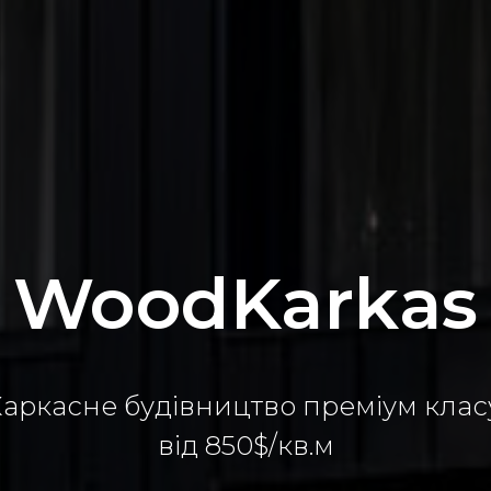
WoodKarkas
аркасне будівництво преміум клас
від 850$/кв.м